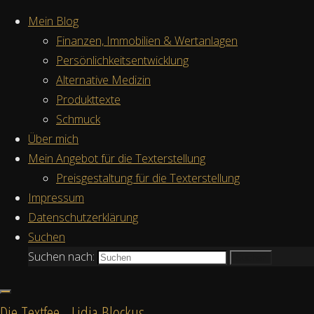
Zum Inhalt springen
Mein Blog
Finanzen, Immobilien & Wertanlagen
Persönlichkeitsentwicklung
Alternative Medizin
Produkttexte
Schmuck
Start
Über mich
Kostenfreies
Beiträge
Mein Angebot für die Texterstellung
Erstgespräch anfragen
verschlagwortet
Schlagwort:
Preisgestaltung für die Texterstellung
mit "Kräuter"
Impressum
Datenschutzerklärung
Kräuter
Suchen
Zurück nach oben
Suchen nach:
Suchen
©2026 Die Textfee - Lidia
Blockus
Die Textfee - Lidia Blockus