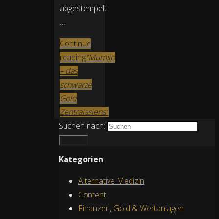
abgestempelt
…
Continue
reading
"Mumijo
– das
schwarze
Gold
Zentralasiens"
Suchen nach:
Suchen
Kategorien
Alternative Medizin
Content
Finanzen, Gold & Wertanlagen