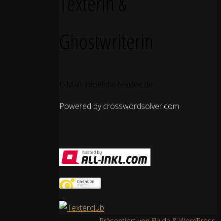
Texterin &
Ghostwriterin
E-Mail: info@die-textfee.de
Powered by crosswordsolver.com
Präsentiert von
Fluida
&
WordPress.