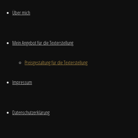
Schließen
Von
Lilly
3.
Über mich
Juli 2020
3.
Juli 2020
alternative
Mein Angebot für die Texterstellung
Medizin
,
Asien
,
Heilkunde
,
Preisgestaltung für die Texterstellung
Kräuter
,
Mumijo
,
Impressum
Natur
2
„Back to
the roots“
Datenschutzerklärung
–
heutzutage
geht der