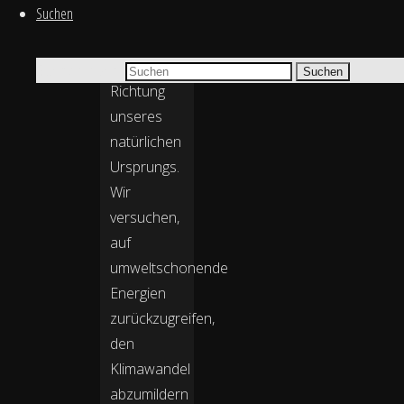
Suchen
Trend
immer
mehr in
Suchen nach:
Suchen
Richtung
unseres
natürlichen
Ursprungs.
Wir
versuchen,
auf
umweltschonende
Energien
zurückzugreifen,
den
Klimawandel
abzumildern