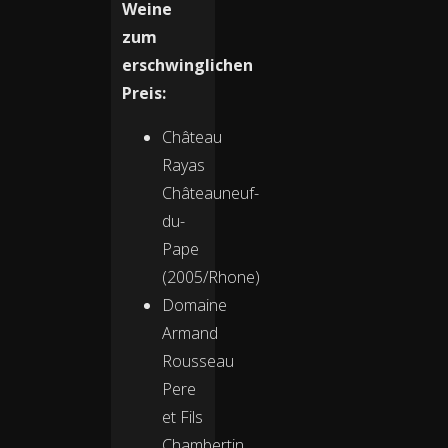
Weine
zum
erschwinglichen
Preis:
Château
Rayas
Châteauneuf-
du-
Pape
(2005/Rhone)
Domaine
Armand
Rousseau
Pere
et Fils
Chambertin