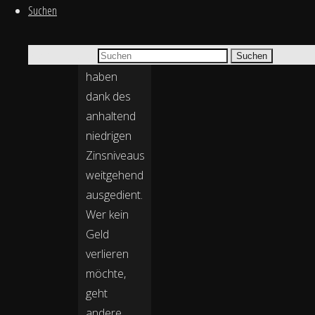
Suchen
und andere
klassische
Suchen nach:
Investitionsmöglichkeiten
Suchen
haben
dank des
anhaltend
niedrigen
Zinsniveaus
weitgehend
ausgedient.
Wer kein
Geld
verlieren
möchte,
geht
andere