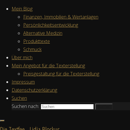
Zum Inhalt springen
Mein Blog
Finanzen, Immobilien & Wertanlagen
Persönlichkeitsentwicklung
Alternative Medizin
Produkttexte
Schmuck
Über mich
Start
Mein Angebot für die Texterstellung
Kostenfreies
Finanzen,
Preisgestaltung für die Texterstellung
Erstgespräch anfragen
Gold &
Impressum
Wertanlagen
Datenschutzerklärung
Alternative
Suchen
Investitionen
Suchen nach:
Finanzen,
Suchen
– Weine als
Zurück nach oben
Gold &
steuergünstige
©2026 Die Textfee - Lidia
Wertanlagen
Kapitalanlage
Blockus
Die Textfee - Lidia Blockus