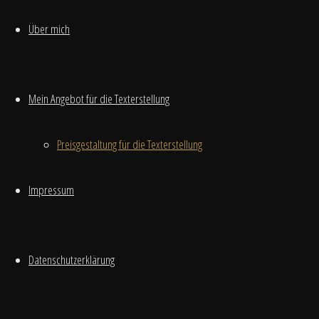
Kapitalanlage
Schließen
Über mich
Von
Lilly
Mein Angebot für die Texterstellung
22. Februar
2024
8.
Preisgestaltung für die Texterstellung
April 2024
Anlage
,
Finanzen
,
Impressum
Geld
,
Investition
,
Referenztext
,
Datenschutzerklärung
Wein
Sparbücher